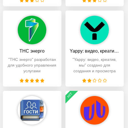
видеоконтента из
Приложение
предоставляет
ТНС энерго
Yappy: видео, креатив, мы
"ТНС энерго" разработан
"Yappy: видео, креатив,
для удобного управления
мы" создано для
услугами
создания и просмотра
энергоснабжения.
коротких видеороликов,
Пользователи
HIT