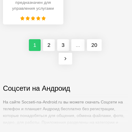
предназначен для
управления услугами
энергоснабжения,
позволяет
контролировать счета,
1
2
3
...
20
Соцсети на Андроид
На сайте Socseti-na-Android.ru вы можете скачать Соцсети на
телефон и планшет Андроид бесплатно без регистрации,
которые понадобяться для общения, обмена файлами, фото,
видео, для работы. Приложения разделены на категории и
подкатегории, что облегчит поиск. Все тщательно проверяется