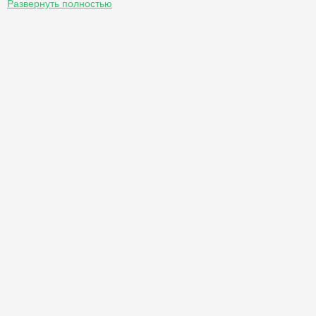
Развернуть полностью
на вирусы и своевременно обновляется, что позволит в полной
мере использовать функционал социальных сетей на Андроид.