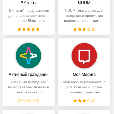
ВК гости
NUUM
"ВК гости" предназначен
NUUM-платформа для
для анализа активности
создания и просмотра
профиля ВКонтакте.
видеоклипов и стримов,
Пользователи могут
которая предлагает
пользователям
Активный гражданин
Моя Москва
"Активный гражданин"
Моя Москва разработано
позволяет участвовать в
для жителей и гостей
голосованиях по
столицы, позволяет
различным вопросам
получать доступ к
городским услугам