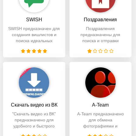
SWISH
Поздравления
SWISH предназначен для
Поздравления
создания вишлистов и
предназначены для
поиска идеальных
поиска и отправки
подарков для ваших
оригинальных
близких. Помогает
поздравлений на
различные праздники и
Скачать видео из ВК
A-Team
"Скачать видео из ВК"
A-Team предназначено
предназначено для
для обмена
удобного и быстрого
фотографиями и
скачивания
общения с друзьями.