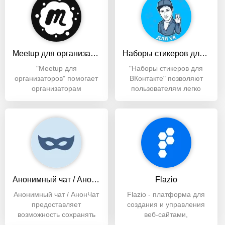
Meetup для организаторов
Наборы стикеров для Вконтакте
"Meetup для
"Наборы стикеров для
организаторов" помогает
ВКонтакте" позволяют
организаторам
пользователям легко
планировать события,
находить, скачивать и
взаимодействовать
Анонимный чат / АнонЧат
Flazio
Анонимный чат / АнонЧат
Flazio - платформа для
предоставляет
создания и управления
возможность сохранять
веб-сайтами,
свою анонимность. Оно
предлагающая