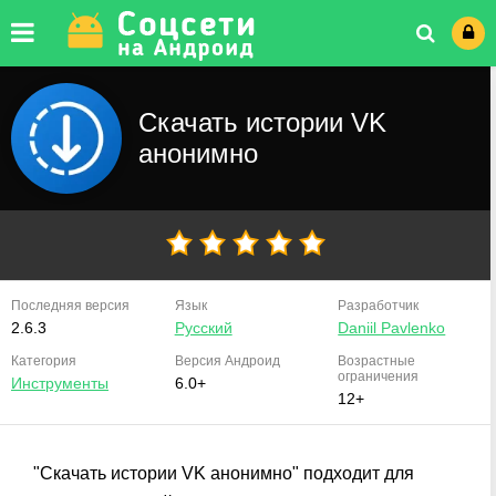
Скачать истории VK
анонимно
Последняя версия
Язык
Разработчик
2.6.3
Русский
Daniil Pavlenko
Категория
Версия
Андроид
Возрастные
ограничения
Инструменты
6.0+
12+
"Скачать истории VK анонимно" подходит для