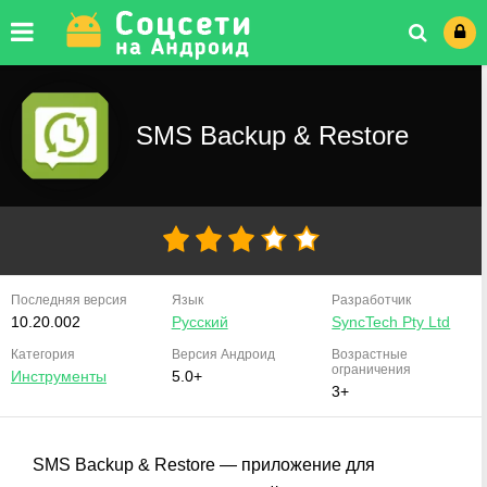
SMS Backup & Restore
Последняя версия
Язык
Разработчик
10.20.002
Русский
SyncTech Pty Ltd
Категория
Версия
Андроид
Возрастные
ограничения
Инструменты
5.0+
3+
SMS Backup & Restore — приложение для