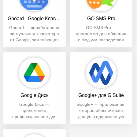
Gboard - Google Клавиатура
GO SMS Pro
Gboard — доработанная
GO SMS Pro —
виртуальная клавиатура
программа для общения
от Google, заменяющая
с людьми посредством
стандартную панель для
отправки и получения
набора
SMS, MMS-сообщений.
Google Диск
Google+ для G Suite
Google Диск —
Google+ — приложение,
приложение,
которое обеспечивает
предназначенное для
доступ в одноименную
работы с одноименным
социальную сеть. С
облачным хранилищем,
апреля 2019 года
объем