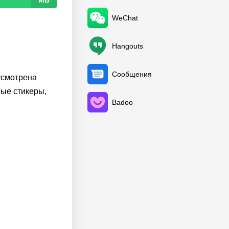
MB
WeChat
Hangouts
Сообщения
усмотрена
ные стикеры,
Badoo