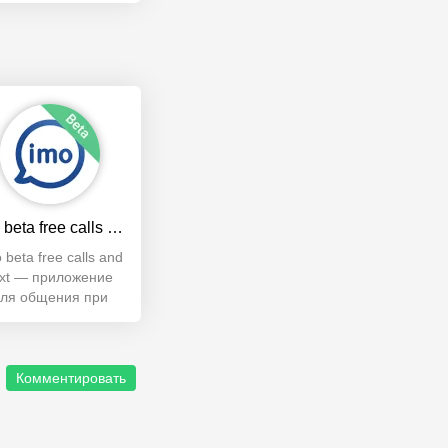
Imo beta free calls and text
 beta free calls and
ext — приложение
ля общения при
мощи сообщений,
ео и аудиозвонков.
Комментировать