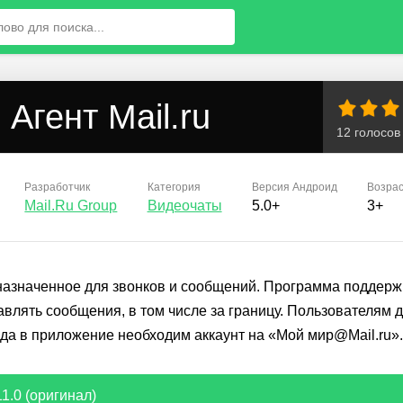
Агент Mail.ru
12
голосов
Разработчик
Категория
Версия
Андроид
Возрас
Mail.Ru Group
Видеочаты
5.0+
3+
назначенное для звонков и сообщений. Программа поддерж
влять сообщения, в том числе за границу. Пользователям 
ода в приложение необходим аккаунт на «Мой мир@Mail.ru».
1.0 (оригинал)