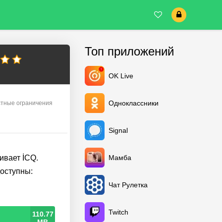
Топ приложений
OK Live
Одноклассники
тные ограничения
Signal
Мамба
ивает İCQ.
доступны:
Чат Рулетка
Twitch
110.77