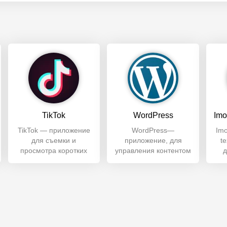
TikTok
WordPress
TikTok — приложение
WordPress—
Imo
для съемки и
приложение, для
t
просмотра коротких
управления контентом
д
видеороликов. С
(CMS) сайтов.
по
помощью программы
Помогает отслеживать
вид
можно
популярность