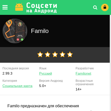
Familo
Последняя версия
Язык
Разработчик
2.99.3
Русский
Familonet
Категория
Версия
Андроид
Возрастные
ограничения
Социальная карта
5.0+
14+
Familo предназначен для обеспечения