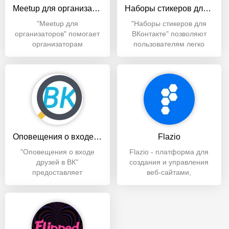
Meetup для организаторов
Наборы стикеров для Вконтакте
"Meetup для
"Наборы стикеров для
организаторов" помогает
ВКонтакте" позволяют
организаторам
пользователям легко
планировать события,
находить, скачивать и
взаимодействовать
Оповещения о входе друзей в ВК
Flazio
"Оповещения о входе
Flazio - платформа для
друзей в ВК"
создания и управления
предоставляет
веб-сайтами,
возможность отслеживать,
предлагающая
когда друзья
множество функций для