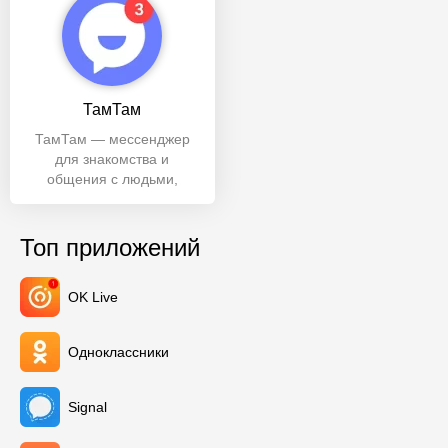
ТамТам
ТамТам — мессенджер
для знакомства и
общения с людьми,
бесплатных звонков в
любую точку мира,
Топ приложений
OK Live
Одноклассники
Signal