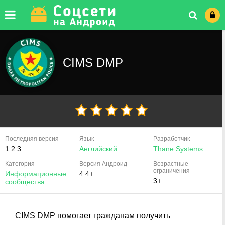
CIMS DMP
Последняя версия
Язык
Разработчик
1.2.3
Английский
Thane Systems
Категория
Версия
Андроид
Возрастные
ограничения
Информационные
4.4+
3+
сообщества
CIMS DMP помогает гражданам получить