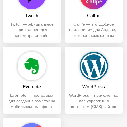
Twitch
Callpe
Twitch — официальное
CallPe — это удобное
приложение для
приложение для Андроид,
просмотра онлайн-
которое поможет вам
трансляций с
оставаться на связи с
одноименного сайта и
вашими
площадка для
Evernote
WordPress
Evernote — программа
WordPress— приложение,
для создания заметок на
для управления
мобильном телефоне.
контентом (CMS) сайтов.
Универсальная записная
Помогает отслеживать
книжка с
популярность