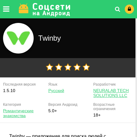
Twinby
Последняя версия
Язык
Разработчик
1.5.10
Русский
NEURALAB TECH
SOLUTIONS LLC
Категория
Версия
Андроид
Возрастные
ограничения
Романтические
5.0+
18+
знакомства
Twinby — приложение для поиска людей с