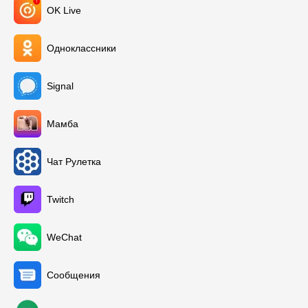
OK Live
Одноклассники
Signal
Мамба
Чат Рулетка
Twitch
WeChat
Сообщения