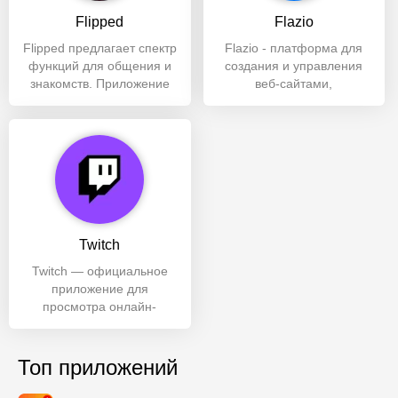
Flipped
Flazio
Flipped предлагает спектр
Flazio - платформа для
функций для общения и
создания и управления
знакомств. Приложение
веб-сайтами,
предназначено для
предлагающая
создания
множество функций для
Twitch
Twitch — официальное
приложение для
просмотра онлайн-
трансляций с
одноименного сайта и
площадка для
Топ приложений