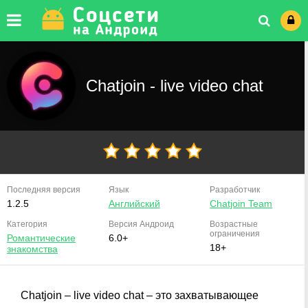
Chatjoin - live video chat
Последняя версия
Язык
Разработчик
1.2.5
Английский
Chatjoin Team
Категория
Версия
Андроид
Возрастные
ограничения
Романтические
6.0+
18+
знакомства
Chatjoin – live video chat – это захватывающее