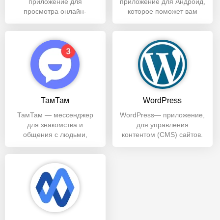
приложение для
приложение для Андроид,
просмотра онлайн-
которое поможет вам
трансляций с
оставаться на связи с
одноименного сайта и
вашими
площадка для
ТамТам
WordPress
ТамТам — мессенджер
WordPress— приложение,
для знакомства и
для управления
общения с людьми,
контентом (CMS) сайтов.
бесплатных звонков в
Помогает отслеживать
любую точку мира,
популярность