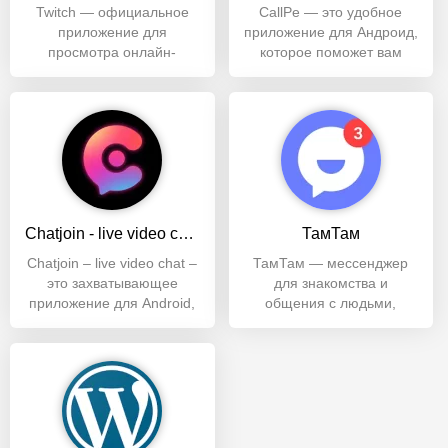
Twitch — официальное
CallPe — это удобное
приложение для
приложение для Андроид,
просмотра онлайн-
которое поможет вам
трансляций с
оставаться на связи с
одноименного сайта и
вашими
площадка для
Chatjoin - live video chat
ТамТам
Chatjoin – live video chat –
ТамТам — мессенджер
это захватывающее
для знакомства и
приложение для Android,
общения с людьми,
которое позволяет
бесплатных звонков в
любую точку мира,