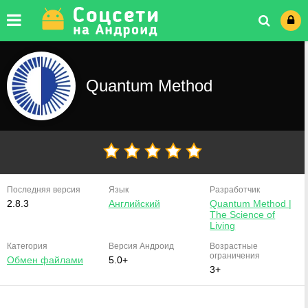
Quantum Method
Последняя версия
Язык
Разработчик
2.8.3
Английский
Quantum Method |
The Science of
Living
Категория
Версия
Андроид
Возрастные
ограничения
Обмен файлами
5.0+
3+